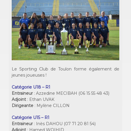
Le Sporting Club de Toulon forme également de
jeunes joueuses !
Catégorie U18 – R1
Entraineur
: Azzedine MECIBAH (06 15 55 48 43)
Adjoint
: Ethan UVAK
Dirigeante
: Mylène CILLON
Catégorie U15 – R1
Entraineur
: Inès DAHOU (07 71 20 81 54)
Adjoint
: Hamed WOIHID