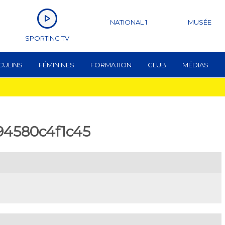
NATIONAL 1
MUSÉE
SPORTING TV
CULINS
FÉMININES
FORMATION
CLUB
MÉDIAS
94580c4f1c45