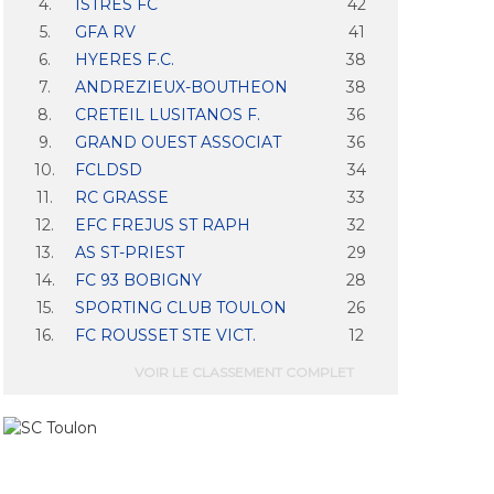
4.
ISTRES FC
42
5.
GFA RV
41
6.
HYERES F.C.
38
7.
ANDREZIEUX-BOUTHEON
38
8.
CRETEIL LUSITANOS F.
36
9.
GRAND OUEST ASSOCIAT
36
10.
FCLDSD
34
11.
RC GRASSE
33
12.
EFC FREJUS ST RAPH
32
13.
AS ST-PRIEST
29
14.
FC 93 BOBIGNY
28
15.
SPORTING CLUB TOULON
26
16.
FC ROUSSET STE VICT.
12
VOIR LE CLASSEMENT COMPLET