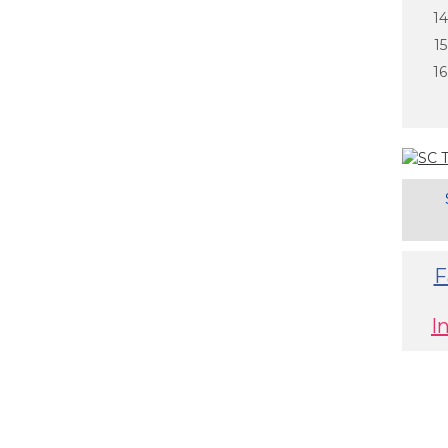
14
15
16
F
I