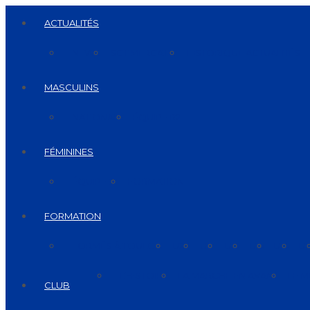
ACTUALITÉS
NEWS
SCT MERCATO
HISTORIQUE ACTUALITÉS
MASCULINS
NATIONAL 1
ÉQUIPE R2
FÉMININES
ÉQUIPE R1
FORMATION
FORMATION
FORMÉS À TOULON
U20
U17
U16
U15
U14
U1
L’HISTOIRE
LA MARCHE EN AVANT
LE 
CLUB