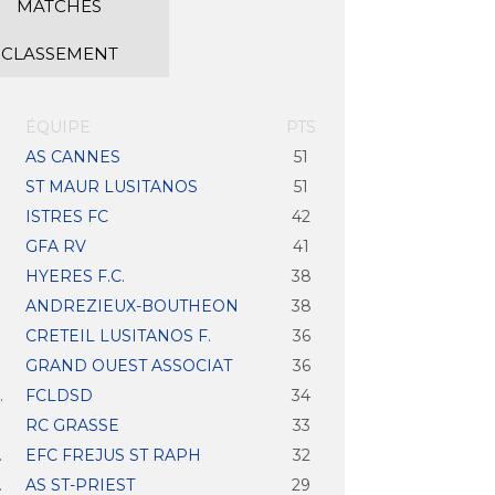
MATCHES
CLASSEMENT
ÉQUIPE
PTS
AS CANNES
51
ST MAUR LUSITANOS
51
ISTRES FC
42
GFA RV
41
HYERES F.C.
38
ANDREZIEUX-BOUTHEON
38
CRETEIL LUSITANOS F.
36
GRAND OUEST ASSOCIAT
36
.
FCLDSD
34
.
RC GRASSE
33
.
EFC FREJUS ST RAPH
32
.
AS ST-PRIEST
29