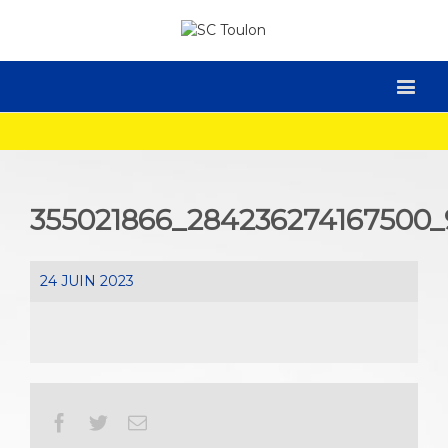
355021866_284236274167500
24 JUIN 2023
Facebook
Twitter
Email