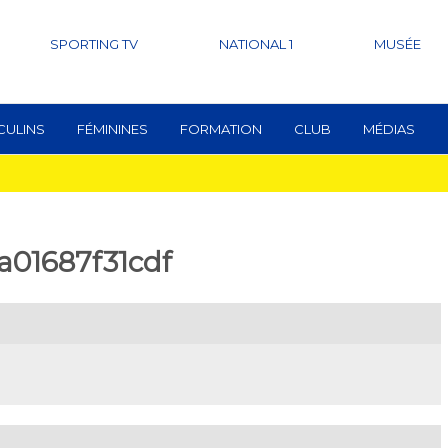
SPORTING TV
NATIONAL 1
MUSÉE
CULINS
FÉMININES
FORMATION
CLUB
MÉDIAS
a01687f31cdf